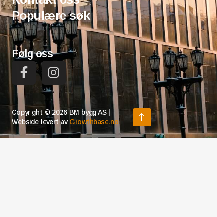
Populære søk
Følg oss
Copyright © 2026 BM bygg AS |
Webside levert av
Growthbase.no