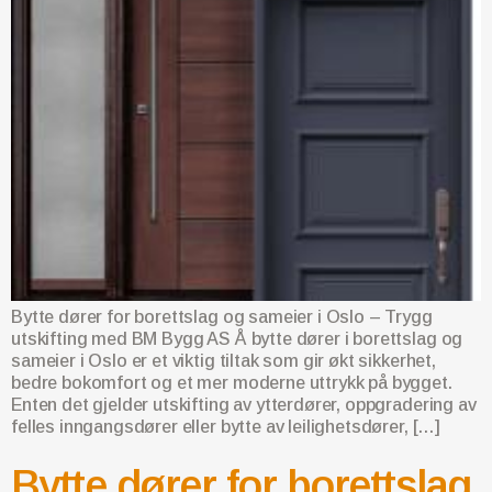
Bytte dører for borettslag og sameier i Oslo – Trygg
utskifting med BM Bygg AS Å bytte dører i borettslag og
sameier i Oslo er et viktig tiltak som gir økt sikkerhet,
bedre bokomfort og et mer moderne uttrykk på bygget.
Enten det gjelder utskifting av ytterdører, oppgradering av
felles inngangsdører eller bytte av leilighetsdører, […]
Bytte dører for borettslag