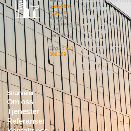
Epost:
post@bm-
for bolig og
bygg.no
bygg, stort
Adresse:
som liten fra
Rastafaret 12,
1476
A-Å. Våre
Lørenskog
kunder er
privatpersoner,
Org.nr:
930
669 369
bedrifter,
sameier og
borrettslag.
Snarveier
Om oss
Tjenester
Referanser
Kontakt oss