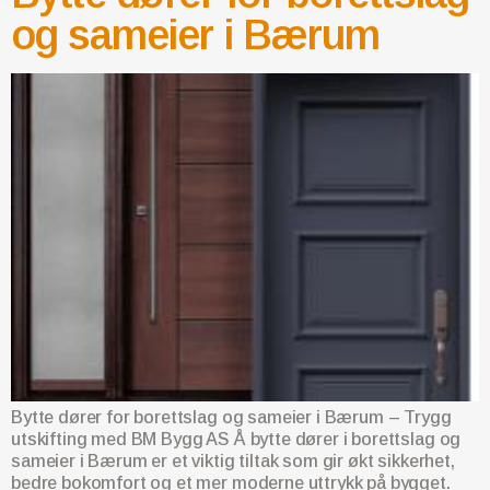
og sameier i Bærum
Bytte dører for borettslag og sameier i Bærum – Trygg
utskifting med BM Bygg AS Å bytte dører i borettslag og
sameier i Bærum er et viktig tiltak som gir økt sikkerhet,
bedre bokomfort og et mer moderne uttrykk på bygget.