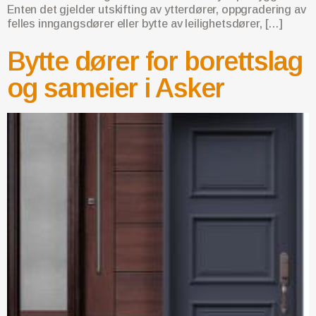
Enten det gjelder utskifting av ytterdører, oppgradering av
felles inngangsdører eller bytte av leilighetsdører, […]
Bytte dører for borettslag
og sameier i Asker