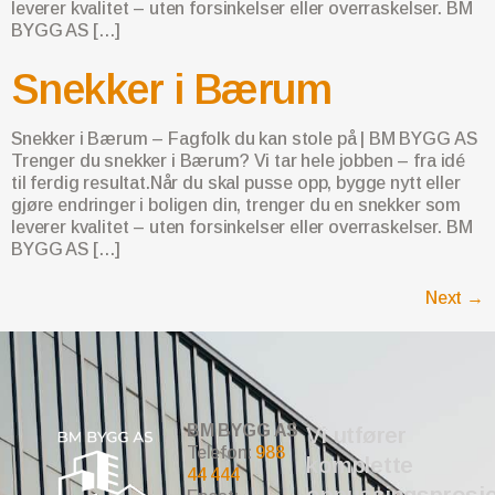
leverer kvalitet – uten forsinkelser eller overraskelser. BM
BYGG AS […]
Snekker i Bærum
Snekker i Bærum – Fagfolk du kan stole på | BM BYGG AS
Trenger du snekker i Bærum? Vi tar hele jobben – fra idé
til ferdig resultat.Når du skal pusse opp, bygge nytt eller
gjøre endringer i boligen din, trenger du en snekker som
leverer kvalitet – uten forsinkelser eller overraskelser. BM
BYGG AS […]
Next
→
BM BYGG AS
Vi utfører
Telefon:
988
komplette
44 444
oppussingsprosje