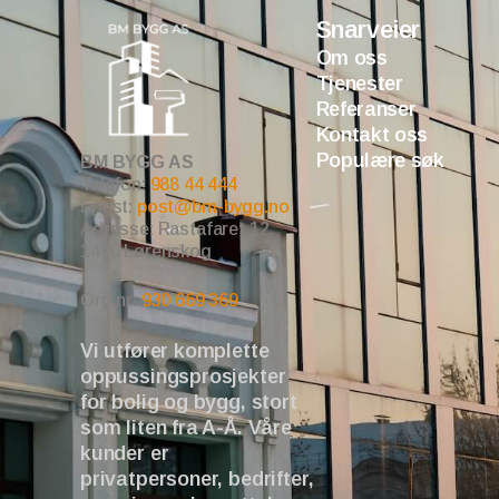
Snarveier
Om oss
Tjenester
Referanser
Kontakt oss
Populære søk
BM BYGG AS
Telefon:
988 44 444
Epost:
post@bm-bygg.no
Adresse: Rastafaret 12,
1476 Lørenskog
Org.nr:
930 669 369
Vi utfører komplette
oppussingsprosjekter
for bolig og bygg, stort
som liten fra A-Å. Våre
kunder er
privatpersoner, bedrifter,