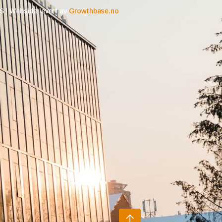
 | Webside levert av
Growthbase.no