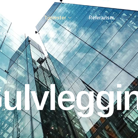
Om Oss
Tjenester
Referanser
t Oss
ulvleggi