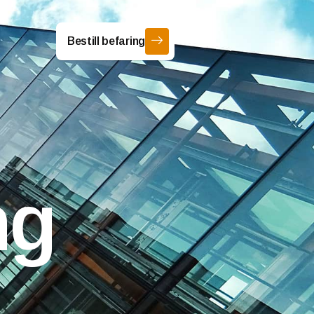
Bestill befaring
ng