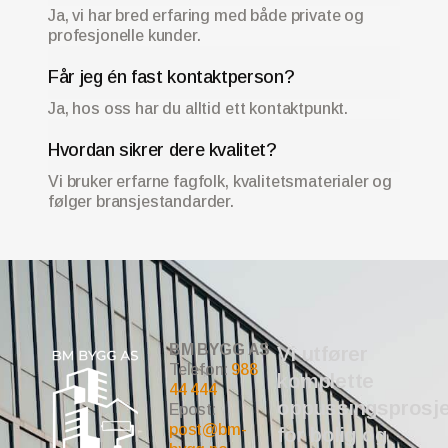
Ja, vi har bred erfaring med både private og
profesjonelle kunder.
Får jeg én fast kontaktperson?
Ja, hos oss har du alltid ett kontaktpunkt.
Hvordan sikrer dere kvalitet?
Vi bruker erfarne fagfolk, kvalitetsmaterialer og
følger bransjestandarder.
BM BYGG AS
Vi utfører
Telefon:
988
komplette
44 444
oppussingsprosje
Epost:
post@bm-
for bolig og