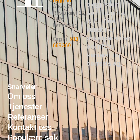
bygg.no
bygg, stort
Adresse:
som liten fra
Rastafaret 12,
1476
A-Å. Våre
Lørenskog
kunder er
privatpersoner,
Org.nr:
930
669 369
bedrifter,
sameier og
borrettslag.
Snarveier
Om oss
Tjenester
Referanser
Kontakt oss
Populære søk