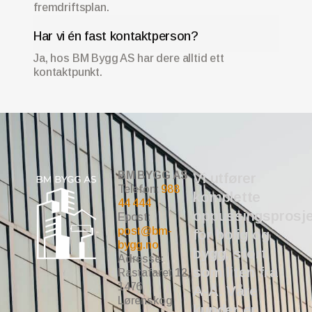
fremdriftsplan.
Har vi én fast kontaktperson?
Ja, hos BM Bygg AS har dere alltid ett
kontaktpunkt.
BM BYGG AS
Vi utfører
Telefon:
988
komplette
44 444
oppussingsprosje
Epost:
post@bm-
for bolig og
bygg.no
bygg, stort
Adresse:
som liten fra
Rastafaret 12,
1476
A-Å. Våre
Lørenskog
kunder er