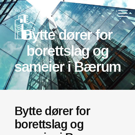
Bytte dører for
borettslag og
sameier i Bærum
Bytte dører for
borettslag og