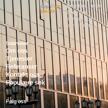
privatpersoner,
Org.nr:
930
669 369
bedrifter,
sameier og
borrettslag.
Snarveier
Om oss
Tjenester
Referanser
Kontakt oss
Populære søk
Følg oss