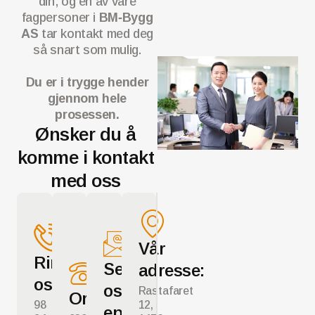
din, og en av våre
fagpersoner i
BM‑Bygg
AS
tar kontakt med deg
så snart som mulig.
Du er i trygge hender
gjennom hele
prosessen.
Ønsker du å
komme i kontakt
med oss
Vår
Ring
Send
adresse:
oss
oss
Rastafaret
Orgnr
98
12,
epost