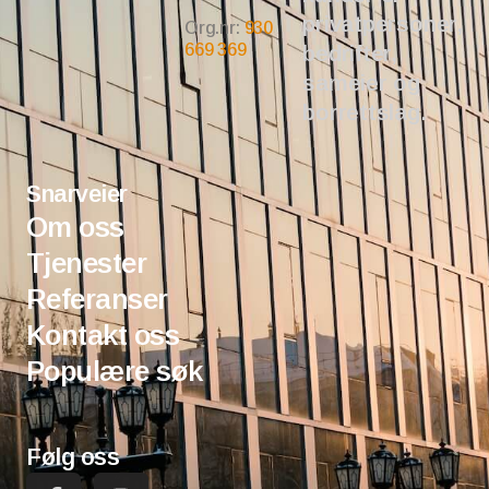
privatpersoner,
Org.nr:
930
669 369
bedrifter,
sameier og
borrettslag.
Snarveier
Om oss
Tjenester
Referanser
Kontakt oss
Populære søk
Følg oss