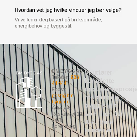
Hvordan vet jeg hvilke vinduer jeg bør velge?
Vi veileder deg basert på bruksområde,
energibehov og byggestil.
BM BYGG AS
Vi utfører
Telefon:
988
komplette
44 444
oppussingsprosje
Epost:
post@bm-
for bolig og
bygg.no
bygg, stort
Adresse:
som liten fra
Rastafaret 12,
1476
A-Å. Våre
Lørenskog
kunder er