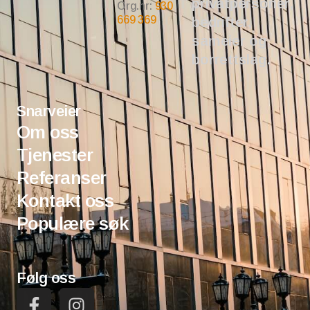
privatpersoner,
Org.nr:
930
669 369
bedrifter,
sameier og
borrettslag.
Snarveier
Om oss
Tjenester
Referanser
Kontakt oss
Populære søk
Følg oss