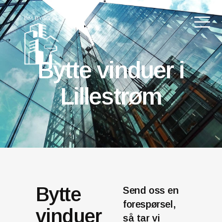
Bytte vinduer i
Lillestrøm
Bytte
Send oss en
forespørsel,
vinduer
så tar vi