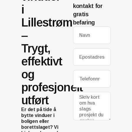
kontakt for
i
gratis
Lillestrøm
befaring
–
Trygt,
effektivt
og
profesjonelt
utført
Er det på tide å
bytte vinduer i
boligen eller
borettslaget? Vi