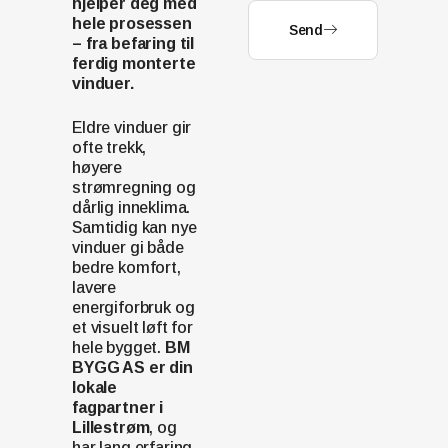
hjelper deg med
hele prosessen
Send
– fra befaring til
ferdig monterte
vinduer.
Eldre vinduer gir
ofte trekk,
høyere
strømregning og
dårlig inneklima.
Samtidig kan nye
vinduer gi både
bedre komfort,
lavere
energiforbruk og
et visuelt løft for
hele bygget.
BM
BYGG AS er din
lokale
fagpartner i
Lillestrøm
, og
har lang erfaring